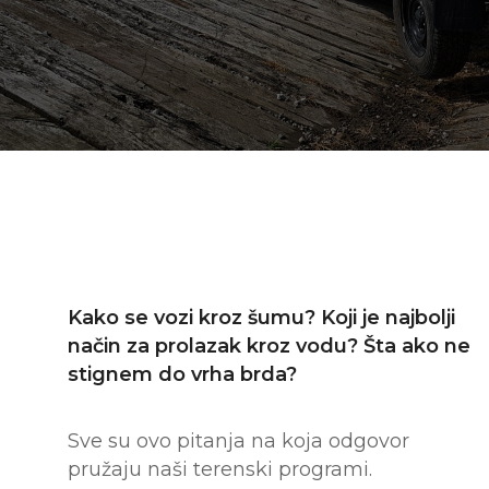
Kako se vozi kroz šumu? Koji je najbolji
način za prolazak kroz vodu? Šta ako ne
stignem do vrha brda?
Sve su ovo pitanja na koja odgovor
pružaju naši terenski programi.