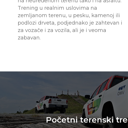
na neuređenom terenu tako i na asfaltu.
Trening u realnim uslovima na
zemljanom terenu, u pesku, kamenoj ili
podlozi drveta, podjednako je zahtevan i
za vozače i za vozila, ali je i veoma
zabavan.
Početni terenski tr