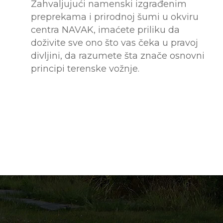
Zahvaljujući namenski izgrađenim
preprekama i prirodnoj šumi u okviru
centra NAVAK, imaćete priliku da
doživite sve ono što vas čeka u pravoj
divljini, da razumete šta znače osnovni
principi terenske vožnje.