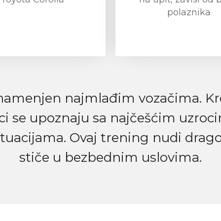
polaznika
menjen najmlađim vozačima. Kroz 
ci se upoznaju sa najčešćim uzroc
ituacijama. Ovaj trening nudi drago
stiče u bezbednim uslovima.