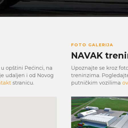
FOTO GALERIJA
NAVAK treni
u opštini Pećinci, na
Upoznajte se kroz fot
je udaljen i od Novog
treninzima. Pogledajt
takt
stranicu.
putničkim vozilima
o