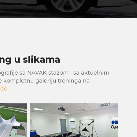
ng u slikama
ografije sa NAVAK stazom i sa aktuelnim
e kompletnu galeriju treninga na
vde