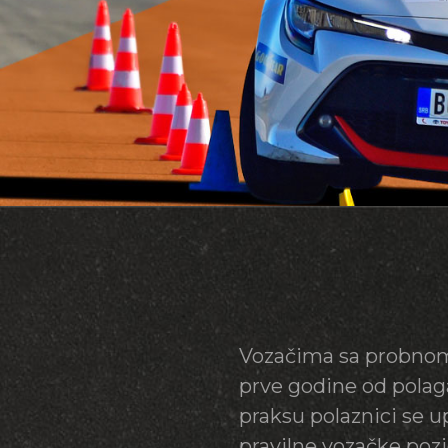
Vozačima sa probnom
prve godine od polaga
praksu polaznici se 
pravilne vozačke pozi