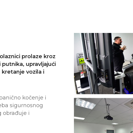
polaznici prolaze kroz
 putnika, upravljajući
kretanje vozila i
 panično kočenje i
reba sigurnosnog
 obrađuje i