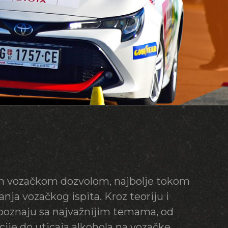
 vozačkom dozvolom, najbolje tokom
nja vozačkog ispita. Kroz teoriju i
upoznaju sa najvažnijim temama, od
cije do uticaja alkohola na vozačke