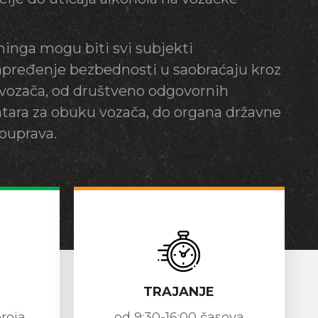
ninga mogu biti svi subjekti
apređenje bezbednosti u saobraćaju kroz
vozača, od društveno odgovornih
tara za obuku vozača, do organa državne
mouprava.
TRAJANJE
broja
od 9:30-16:00 časova