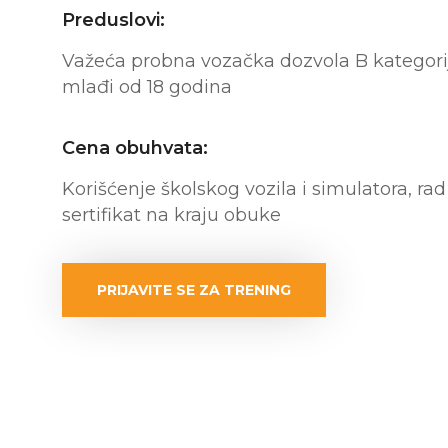
Preduslovi:
Važeća probna vozačka dozvola B kategorij
mlađi od 18 godina
Cena obuhvata:
Korišćenje školskog vozila i simulatora, rad
sertifikat na kraju obuke
PRIJAVITE SE ZA TRENING