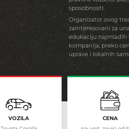
sposobnosti.
Organizator ovog tre
zainteresovani za un
edukaciju najmlađih 
kompanija, preko cen
uprave i lokalnih sa
VOZILA
CENA
Toyota Corolla
na upit, zavisi od 