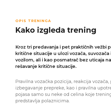
OPIS TRENINGA
Kako izgleda trening
Kroz tri predavanja i pet praktičnih vežbi 
kritične situacije u ulozi vozača, suvozača i
vozilom, ali i kao posmatrač bez uticaja na 
rešavanje kritične situacije.
Pravilna vozačka pozicija, reakcija vozača,
izbegavanje prepreke, kao i pravilna upot
pojasa samo su neke od celina koje trening
predstavlja polaznicima.