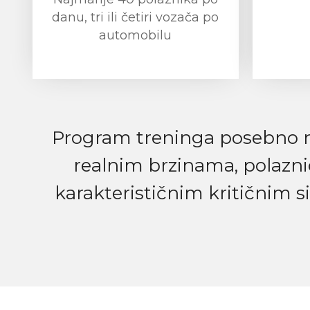
danu, tri ili četiri vozača po
automobilu
Program treninga posebno na
realnim brzinama, polazni
karakterističnim kritičnim s