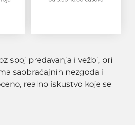
spoj predavanja i vežbi, pri
ima saobraćajnih nezgoda i
ceno, realno iskustvo koje se