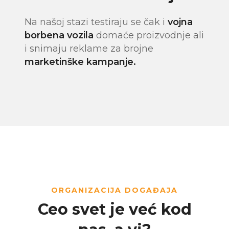
Na našoj stazi testiraju se čak i
vojna
borbena vozila
domaće proizvodnje ali
i snimaju reklame za brojne
marketinške kampanje.
ORGANIZACIJA DOGAĐAJA
Ceo svet je već kod