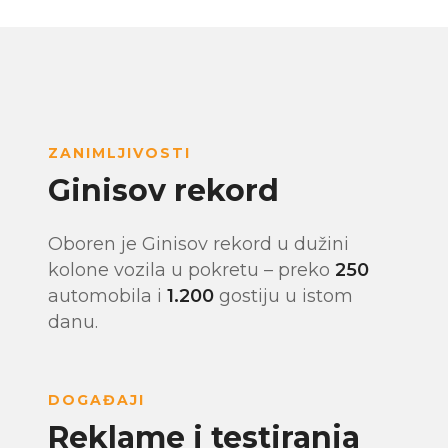
ZANIMLJIVOSTI
Ginisov rekord
Oboren je Ginisov rekord u dužini
kolone vozila u pokretu – preko
250
automobila i
1.200
gostiju u istom
danu.
DOGAĐAJI
Reklame i testiranja