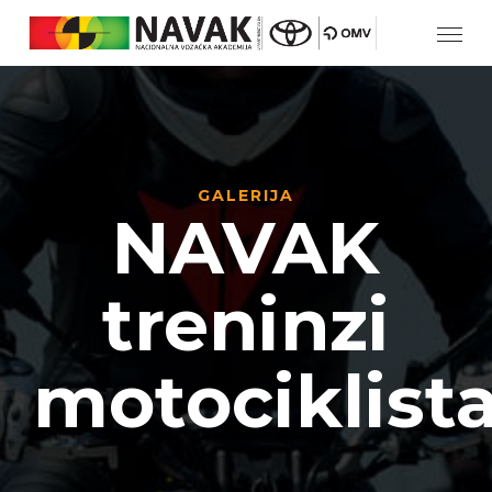
GALERIJA
NAVAK
treninzi
motociklist