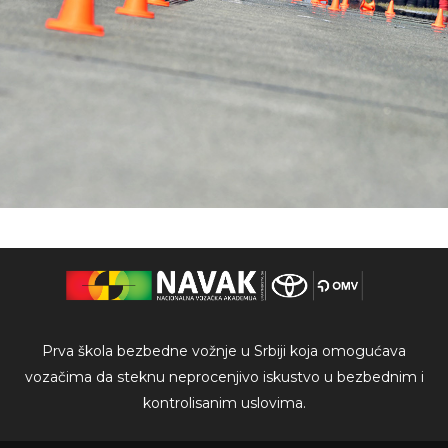
Prva škola bezbedne vožnje u Srbiji koja omogućava
vozačima da steknu neprocenjivo iskustvo u bezbednim i
kontrolisanim uslovima.